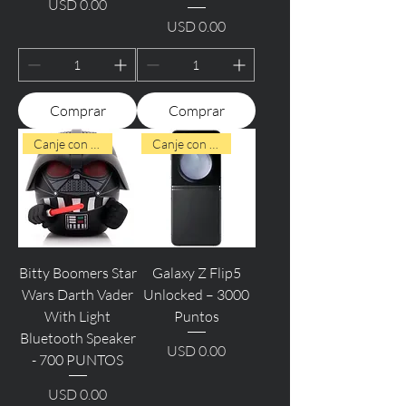
USD 0.00
Precio
USD 0.00
Precio
Comprar
Comprar
Canje con Puntos
Canje con Puntos
Bitty Boomers Star
Galaxy Z Flip5
Wars Darth Vader
Unlocked – 3000
With Light
Puntos
Bluetooth Speaker
USD 0.00
- 700 PUNTOS
Precio
USD 0.00
Precio