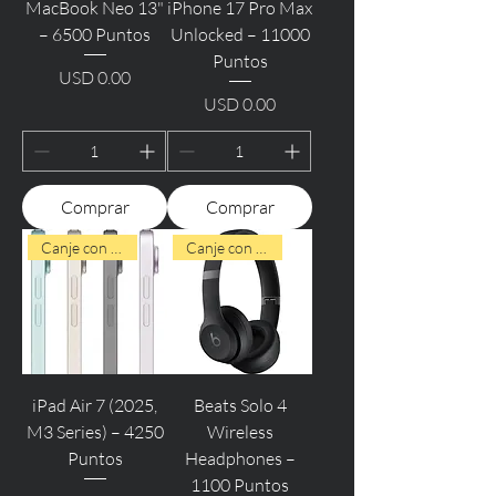
MacBook Neo 13"
iPhone 17 Pro Max
– 6500 Puntos
Unlocked – 11000
Puntos
USD 0.00
Precio
USD 0.00
Precio
Comprar
Comprar
Canje con Puntos
Canje con Puntos
iPad Air 7 (2025,
Beats Solo 4
M3 Series) – 4250
Wireless
Puntos
Headphones –
1100 Puntos