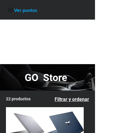
ME
Ver puntos
NU
GO Store
22 productos
Filtrar y ordenar