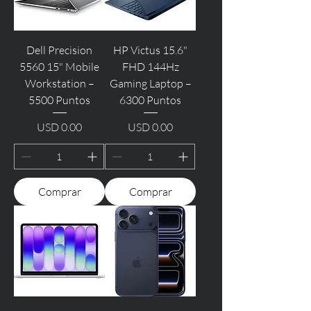
Dell Precision
HP Victus 15.6"
5560 15" Mobile
FHD 144Hz
Workstation –
Gaming Laptop –
5500 Puntos
6300 Puntos
USD 0.00
USD 0.00
Precio
Precio
Comprar
Comprar