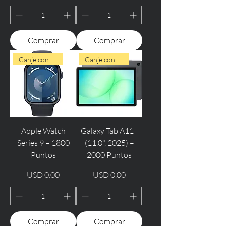
Comprar
Comprar
Canje con Puntos
Canje con Puntos
Apple Watch
Galaxy Tab A11+
Series 9 – 1800
(11.0", 2025) –
Puntos
2000 Puntos
USD 0.00
USD 0.00
Precio
Precio
Comprar
Comprar