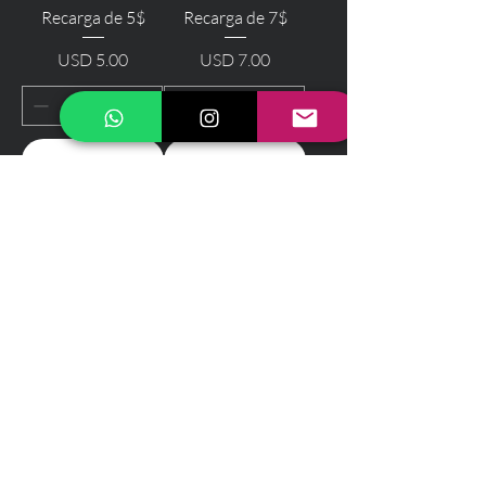
Recarga de 5$
Recarga de 7$
USD 5.00
USD 7.00
Precio
Precio
Comprar
Comprar
Recargas
Recargas
Recarga de 10$
Recarga de 13$
USD 10.00
USD 13.00
Precio
Precio