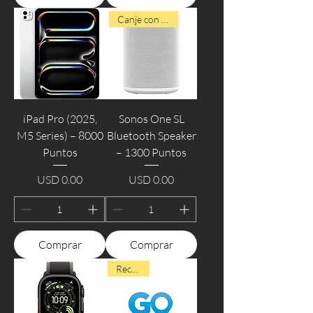
Canje con Puntos
iPad Pro (2025,
Sonos One SL
M5 Series) – 8000
Bluetooth Speaker
Puntos
– 1300 Puntos
USD 0.00
USD 0.00
Precio
Precio
Comprar
Comprar
Recargas