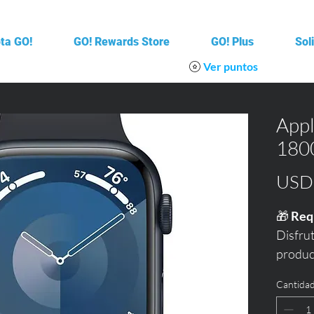
ota GO!
GO! Rewards Store
GO! Plus
Sol
Ver puntos
Appl
180
USD 
🎁 
Req
Disfrut
product
Watch 
Cantida
Un sma
manten