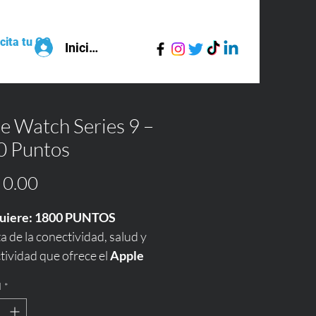
icita tu GO!
More
Iniciar sesión
e Watch Series 9 –
0 Puntos
Precio
0.00
uiere: 1800 PUNTOS
a de la conectividad, salud y 
ividad que ofrece el 
Apple 
Series 9
.
d
*
rtwatch diseñado para 
erte conectado, monitorear 