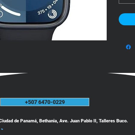
tu acti
gestion
muñec
🔊 
Cara
• Panta
• Proc
• Monit
salud
• Senso
avanz
• Segu
entren
+507 6470-0229
• GPS 
• Resis
• Notif
Ciudad de Panamá, Bethania, Ave. Juan Pablo II, Talleres
Buco.
mensaj