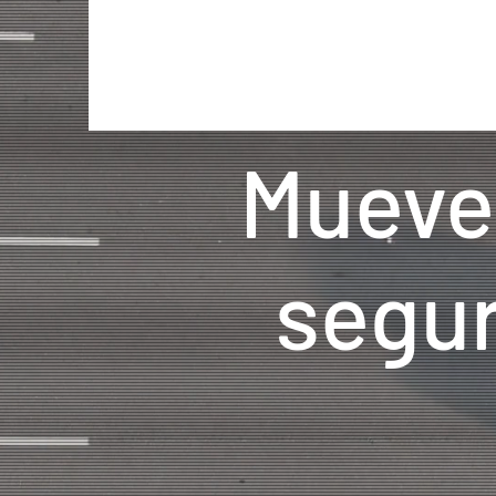
Inicio
Fl
Mueve
segur