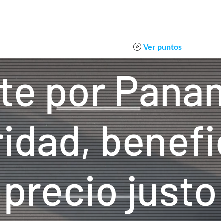
ota GO!
GO! Rewards Store
GO! Plus
Sol
Ver puntos
te por Pana
idad, benefi
precio justo