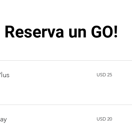
Reserva un GO!
25
lus
USD 25
dólares
estadounidenses
20
Ray
USD 20
dólares
estadounidenses